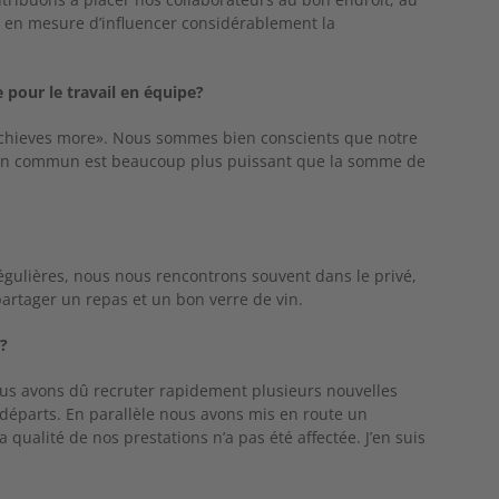
en mesure d’influencer considérablement la
e pour le travail en équipe?
chieves more». Nous sommes bien conscients que notre
vail en commun est beaucoup plus puissant que la somme de
égulières, nous nous rencontrons souvent dans le privé,
artager un repas et un bon verre de vin.
r?
us avons dû recruter rapidement plusieurs nouvelles
́parts. En parallèle nous avons mis en route un
ualité de nos prestations n’a pas été affectée. J’en suis