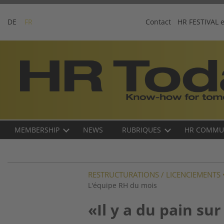
Skip
to
DE
FR
Contact
HR FESTIVAL 
content
Business-
Plattform
für
Human
Resources
Main
MEMBERSHIP
NEWS
RUBRIQUES
HR COMMU
navigation
FR
RESTRUCTURATIONS / LICENCIEMENTS
L'équipe RH du mois
«Il y a du pain su