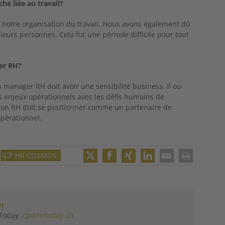
he liée au travail?
notre organisation du travail. Nous avons également dû
sieurs personnes. Cela fut une période difficile pour tout
ger RH?
 manager RH doit avoir une sensibilité business. Il ou
s enjeux opérationnels avec les défis humains de
ction RH doit se positionner comme un partenaire de
pérationnel.
HR COSMOS
Twitter
Facebook
XING
LinkedIn
Email
Print
er
 Today.
cp@hrtoday.ch