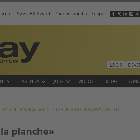
europe
Swiss HR Award
Données média
Epaper
Header
menu
LOGIN
DEVE
NITY
AGENDA
JOBS
VIDÉOS
BLOG
À PR
•
TALENT MANAGEMENT
•
LEADERSHIP & MANAGEMENT
r la planche»