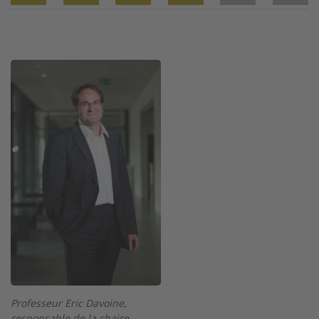
Twitter
Facebook
XING
LinkedIn
Email
Prin
Image
Professeur Eric Davoine,
responsable de la chaire