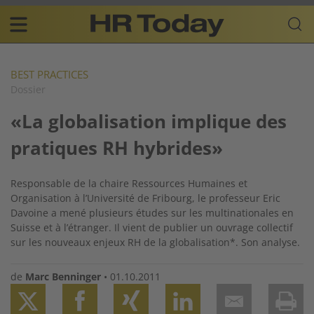
Skip
Business-
to
Plattform
content
für
Main
Human
navigation
Resources
BEST PRACTICES
Dossier
FR
«La globalisation implique des
pratiques RH hybrides»
Responsable de la chaire Ressources Humaines et
Organisation à l’Université de Fribourg, le professeur Eric
Davoine a mené plusieurs études sur les multinationales en
Suisse et à l’étranger. Il vient de publier un ouvrage collectif
sur les nouveaux enjeux RH de la globalisation*. Son analyse.
de
Marc Benninger
•
01.10.2011