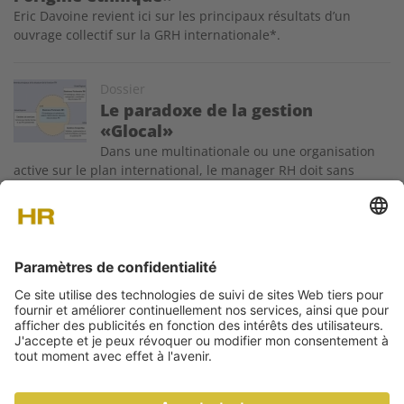
Eric Davoine revient ici sur les principaux résultats d’un
ouvrage collectif sur la GRH internationale*.
Image
Dossier
Le paradoxe de la gestion
«Glocal»
Dans une multinationale ou une organisation
active sur le plan international, le manager RH doit sans
cesse naviguer entre les recommandations du siège et la
réalité du terrain, toujours différente selon les pays. Voici un
modèle de structure RH adaptée à un environnement
multipays et des conseils…
A PROPOS DE NOUS
CONTACT
DONNÉES MÉDIA