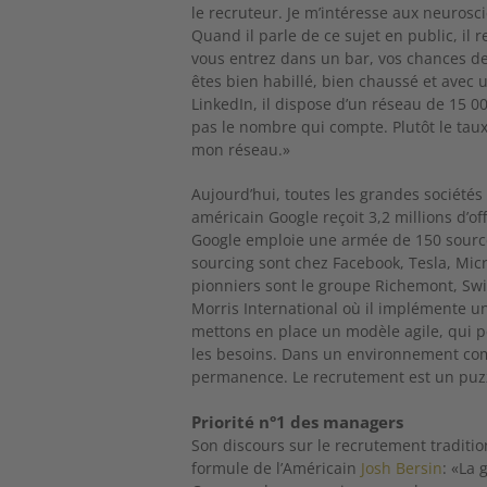
le recruteur. Je m’intéresse aux neurosc
Quand il parle de ce sujet en public, il 
vous entrez dans un bar, vos chances de
êtes bien habillé, bien chaussé et ave
LinkedIn, il dispose d’un réseau de 15 0
pas le nombre qui compte. Plutôt le taux
mon réseau.»
Aujourd’hui, toutes les grandes société
américain Google reçoit 3,2 millions d’o
Google emploie une armée de 150 sourceu
sourcing sont chez Facebook, Tesla, Mic
pionniers sont le groupe Richemont, Swis
Morris International où il implémente une
mettons en place un modèle agile, qui 
les besoins. Dans un environnement com
permanence. Le recrutement est un puzzl
Priorité n°1 des managers
Son discours sur le recrutement traditio
formule de l’Américain
Josh Bersin
: «La 