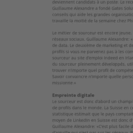
deviennent candidats à un poste. Le rec
Guillaume Alexandre a fondé Gates Soluti
conseils qui aide les grandes organisation
travaille la moitié de la semaine chez Ph
Le métier de sourceur est encore jeune. I
réseaux sociaux. Guillaume Alexandre: 
de data. Le deuxième de marketing et de
profils si vous ne parvenez pas à les con
sourceur au site d’emploi Indeed en Irlan
du sourceur pleinement développés, utili
trouver n’importe quel profil de compé
Savoir convaincre n’importe quelle perso
missionne.»
Empreinte digitale
Le sourceur est donc d’abord un champi
de profils dans le monde. La Suisse en com
statistique estimait que le pays comptait
moyen de LinkedIn en Suisse est donc d’
Guillaume Alexandre: «C’est plus facile d
d’aiguille qui n’est pas sur les réseaux.