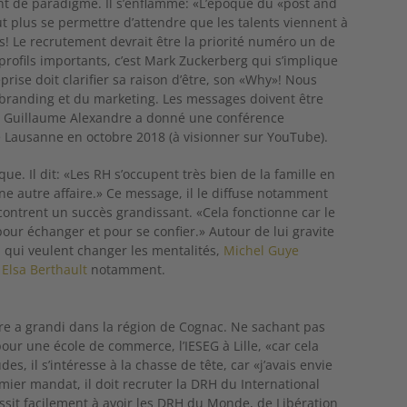
de paradigme. Il s’enflamme: «L’époque du «post and
t plus se permettre d’attendre que les talents viennent à
 Le recrutement devrait être la priorité numéro un de
rofils importants, c’est Mark Zuckerberg qui s’implique
prise doit clarifier sa raison d’être, son «Why»! Nous
 branding et du marketing. Les messages doivent être
.» Guillaume Alexandre a donné une conférence
e Lausanne en octobre 2018 (à visionner sur YouTube).
que. Il dit: «Les RH s’occupent très bien de la famille en
t une autre affaire.» Ce message, il le diffuse notamment
contrent un succès grandissant. «Cela fonctionne car le
pour échanger et pour se confier.» Autour de lui gravite
qui veulent changer les mentalités,
Michel Guye
t
Elsa Berthault
notamment.
re a grandi dans la région de Cognac. Ne sachant pas
our une école de commerce, l’IESEG à Lille, «car cela
es, il s’intéresse à la chasse de tête, car «j’avais envie
mier mandat, il doit recruter la DRH du International
́ussit facilement à avoir les DRH du Monde, de Libération