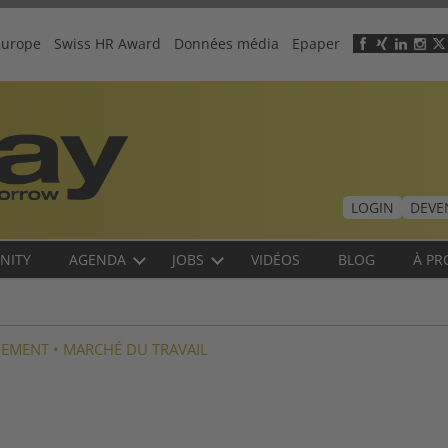
europe
Swiss HR Award
Données média
Epaper
Header
menu
LOGIN
DEVE
NITY
AGENDA
JOBS
VIDÉOS
BLOG
À PR
GEMENT
•
MARCHÉ DU TRAVAIL