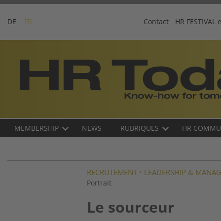
Skip
to
DE
FR
Contact
HR FESTIVAL 
content
Business-
Plattform
für
Human
Resources
Main
MEMBERSHIP
NEWS
RUBRIQUES
HR COMMU
navigation
FR
RECRUTEMENT
•
LEADERSHIP & MANA
Portrait
Le sourceur