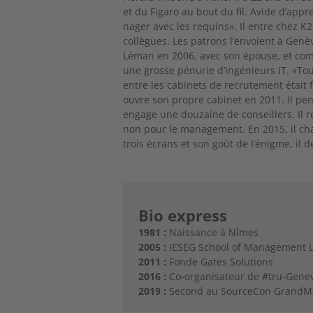
et du Figaro au bout du fil. Avide d’appre
nager avec les requins». Il entre chez 
collègues. Les patrons l’envoient à Genèv
Léman en 2006, avec son épouse, et compte
une grosse pénurie d’ingénieurs IT. «To
entre les cabinets de recrutement était f
ouvre son propre cabinet en 2011. Il pens
engage une douzaine de conseillers. Il r
non pour le management. En 2015, il chan
trois écrans et son goût de l’énigme, 
Bio express
1981 :
Naissance à Nîmes
2005 :
IESEG School of Management Li
2011 :
Fonde Gates Solutions
2016 :
Co-organisateur de #tru-Gene
2019 :
Second au SourceCon GrandM