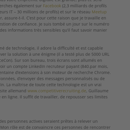
cherches également sur
Facebook
(2,3 milliards de profils
eurs IT – 30 millions de profils) et sur le réseau
Meetup
 assure-t-il. C’est pour cette raison que je travaille en
estion de confiance. Je suis tombé un jour sur le numéro
s informations très sensibles qu’il faut savoir manier
nné de technologie, il adore la difficulté et est capable
er la solution à une énigme (il a testé plus de 5000 URL
rceCon). Sur son bureau, trois écrans sont allumés en
’avoir un compte LinkedIn recruteur payant (840.par mois,
e centaine d’extensions à son moteur de recherche Chrome.
 données, d’envoyer des messages personnalisés ou de
In. La maîtrise de toute cette technologie est un vrai
u site allemand
www.competitiverecruiting.de
, Guillaume
n ligne. Il suffit de travailler, de repousser ses limites
des personnes actives seraient prêtes à relever un
re. Mon rôle est de convaincre ces personnes de rencontrer