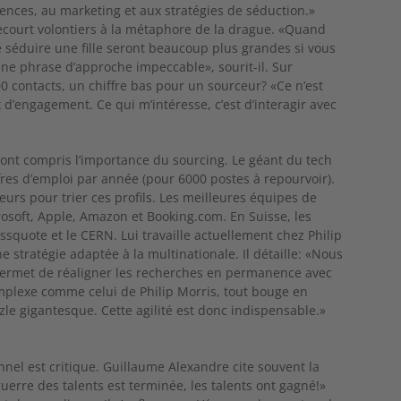
iences, au marketing et aux stratégies de séduction.»
recourt volontiers à la métaphore de la drague. «Quand
 séduire une fille seront beaucoup plus grandes si vous
c une phrase d’approche impeccable», sourit-il. Sur
00 contacts, un chiffre bas pour un sourceur? «Ce n’est
 d’engagement. Ce qui m’intéresse, c’est d’interagir avec
s ont compris l’importance du sourcing. Le géant du tech
ffres d’emploi par année (pour 6000 postes à repourvoir).
rs pour trier ces profils. Les meilleures équipes de
rosoft, Apple, Amazon et Booking.com. En Suisse, les
squote et le CERN. Lui travaille actuellement chez Philip
 stratégie adaptée à la multinationale. Il détaille: «Nous
permet de réaligner les recherches en permanence avec
plexe comme celui de Philip Morris, tout bouge en
e gigantesque. Cette agilité est donc indispensable.»
nnel est critique. Guillaume Alexandre cite souvent la
guerre des talents est terminée, les talents ont gagné!»