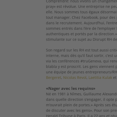
Comprendre: nous vivons un changement 
pray» est révolue. Une entreprise ne peu
elle. Nous sommes tous égaux désormais!
tout manager. Chez Facebook, pour des p
dans le recrutement. Aujourd’hui, l’entre
sommes entrés dans l’ère de l’employer
authentiques et portés par la direction
stimulante sur ce sujet au Disrupt RH d
Son regard sur les RH est tout aussi criti
interne, mais dès qu’il faut sortir, c’es
via les conférences #truGeneva, qui ren
blabla y est proscrit. Les gens viennent 
une équipe de jeunes entrepreneurs/RH 
Bergeret
,
Nicolas Revol
,
Laetitia Kulak
e
«Nager avec les requins»
Né en 1981 à Nîmes, Guillaume Alexand
dans quelle direction s’engager, il opte p
m’ouvrait plein de portes.» Après ses étud
de discuter avec les gens». Pour son pre
Herald Tribune à Paris. Il a 22 ans et re