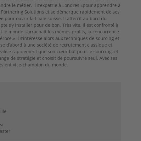
ndre le métier, il s’expatrie à Londres «pour apprendre à
K2 Partnering Solutions et se démarque rapidement de ses
e pour ouvrir la filiale suisse. Il atterrit au bord du
 s’y installer pour de bon. Très vite, il est confronté à
ut le monde s’arrachait les mêmes profils, la concurrence
éroce.» Il s’intéresse alors aux techniques de sourcing et
e d’abord à une société de recrutement classique et
éalise rapidement que son cœur bat pour le sourcing, et
ge de stratégie et choisit de poursuivre seul. Avec ses
il devient vice-champion du monde.
lle
va
aster