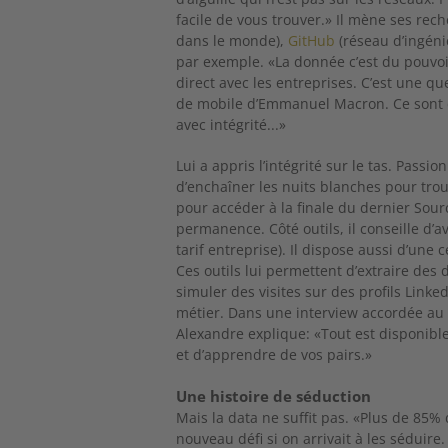
facile de vous trouver.» Il mène ses re
dans le monde),
GitHu
b
(réseau d’ingéni
par exemple. «La donnée c’est du pouvoir,
direct avec les entreprises. C’est une qu
de mobile d’Emmanuel Macron. Ce sont de
avec intégrité...»
Lui a appris l’intégrité sur le tas. Passio
d’enchaîner les nuits blanches pour trouv
pour accéder à la finale du dernier Sou
permanence. Côté outils, il conseille d
tarif entreprise). Il dispose aussi d’un
Ces outils lui permettent d’extraire des
simuler des visites sur des profils Linked
métier. Dans une interview accordée a
Alexandre explique: «Tout est disponible e
et d’apprendre de vos pairs.»
Une histoire de séduction
Mais la data ne suffit pas. «Plus de 85% 
nouveau défi si on arrivait à les sédui