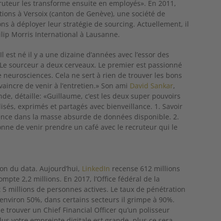
ruteur les transforme ensuite en employés». En 2011,
ons à Versoix (canton de Genève), une société de
s à déployer leur stratégie de sourcing. Actuellement, il
ilip Morris International à Lausanne.
l est né il y a une dizaine d’années avec l’essor des
«Le sourceur a deux cerveaux. Le premier est passionné
 neurosciences. Cela ne sert à rien de trouver les bons
vaincre de venir à l’entretien.» Son ami
David Sankar
,
de, détaille: «Guillaume, c’est les deux super pouvoirs
sés, exprimés et partagés avec bienveillance. 1. Savoir
tence dans la masse absurde de données disponible. 2.
nne de venir prendre un café avec le recruteur qui le
on du data. Aujourd’hui,
LinkedIn
recense 612 millions
pte 2,2 millions. En 2017, l’Office fédéral de la
 5 millions de personnes actives. Le taux de pénétration
environ 50%, dans certains secteurs il grimpe à 90%.
e trouver un Chief Financial Officer qu’un polisseur
 Plus votre empreinte digitale est grande, plus ce sera