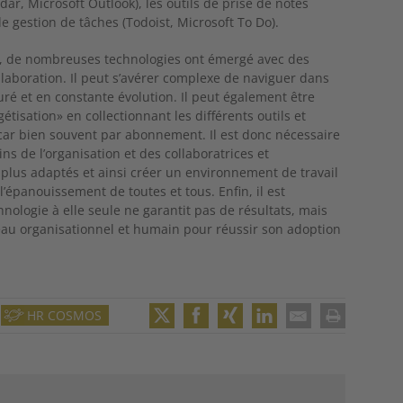
ar, Microsoft Outlook), les outils de prise de notes
e gestion de tâches (Todoist, Microsoft To Do).
de, de nombreuses technologies ont émergé avec des
llaboration. Il peut s’avérer complexe de naviguer dans
é et en constante évolution. Il peut également être
́tisation» en collectionnant les différents outils et
e car bien souvent par abonnement. Il est donc nécessaire
s de l’organisation et des collaboratrices et
s plus adaptés et ainsi créer un environnement de travail
 l’épanouissement de toutes et tous. Enfin, il est
hnologie à elle seule ne garantit pas de résultats, mais
iveau organisationnel et humain pour réussir son adoption
HR COSMOS
Twitter
Facebook
XING
LinkedIn
Email
Print