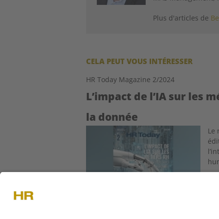
Plus d'articles de
Be
CELA PEUT VOUS INTÉRESSER
HR Today Magazine 2/2024
L’impact de l’IA sur les 
la donnée
Image
Le 
édi
l’i
hu