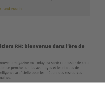
rtrand Audrin
métiers RH: bienvenue dans l’ère de
nouveau magazine HR Today est sorti! Le dossier de cette
tion se penche sur les avantages et les risques de
ntelligence artificielle pour les métiers des ressources
maines.