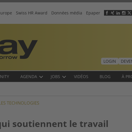
europe
Swiss HR Award
Données média
Epaper
Header
menu
LOGIN
DEVE
NITY
AGENDA
JOBS
VIDÉOS
BLOG
À PR
ES TECHNOLOGIES
ui soutiennent le travail