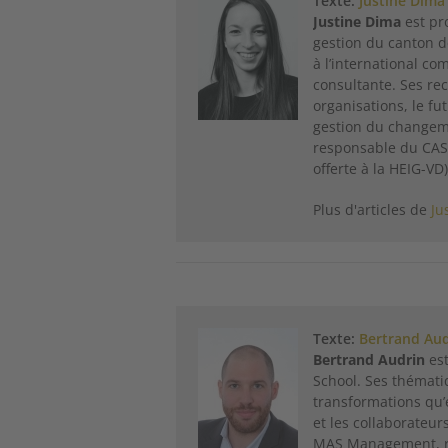
Texte:
Justine Dima
Justine Dima
est pro
gestion du canton de
à l’international 
consultante. Ses rec
organisations, le fu
gestion du changemen
responsable du CAS 
offerte à la HEIG-VD)
Plus d'articles de
Ju
Texte:
Bertrand Au
Bertrand Audrin
est
School. Ses thémati
transformations qu’e
et les collaborateur
MAS Management, re