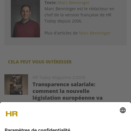
Texte:
Marc Benninger
Marc Benninger est le rédacteur en
chef de la version française de HR
Today depuis 2006.
Plus d'articles de
Marc Benninger
CELA PEUT VOUS INTÉRESSER
Image
HR Today Magazine 2/2026
Transparence salariale:
comment la nouvelle
législation européenne va
impacter la Suisse
Le nouveau magazine HR Today est sorti! Le dossier de cette
édition se penche sur les enjeux de la nouvelle directive
européenne sur la transparence salariale.