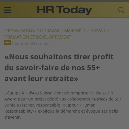
Skip
Business-
to
Plattform
content
für
Main
Human
navigation
Resources
ORGANISATION DU TRAVAIL
•
MARCHÉ DU TRAVAIL
•
FORMATION ET DÉVELOPPEMENT
FR
L'équipe RH du mois
«Nous souhaitons tirer profit
du savoir-faire de nos 55+
avant leur retraite»
L'équipe RH d'Axa Suisse vient de remporter le Swiss HR
Award pour un projet dédié aux collaborateurs-trices de 55+.
Daniela Fischer, responsable HR (pour «Human
Responsability»), explique la démarche et évoque ses défis
d'avenir.