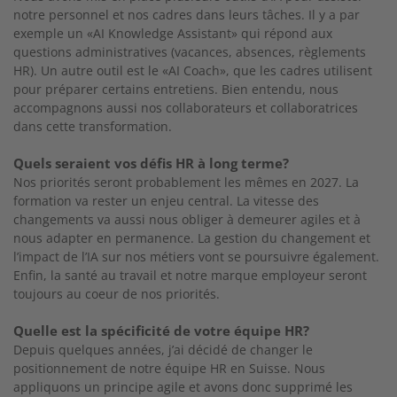
notre personnel et nos cadres dans leurs
tâches. Il y a par
exemple un «AI Knowledge Assis
tant» qui répond aux
questions administratives
(vacances, absences, règlements
HR). Un autre
outil est le «AI Coach», que les cadres utilisent
pour préparer certains entretiens. Bien entendu, nous
accompagnons aussi nos collaborateurs et collaboratrices
dans cette transformation.
Quels seraient vos défis HR à long terme?
Nos priorités seront probablement les mêmes en 2027. La
formation va rester un enjeu central. La vitesse des
changements va aussi nous obliger à
demeurer agiles et à
nous adapter en perma
nence. La gestion du changement et
l’impact de
l’IA sur nos métiers vont se poursuivre également.
Enfin, la santé au travail et notre marque em
ployeur seront
toujours au coeur de nos priorités.
Quelle est la spécificité de votre équipe HR?
Depuis quelques années, j’ai décidé de changer le
positionnement de notre équipe HR en Suisse. Nous
appliquons un principe agile et avons donc
supprimé les