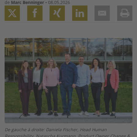
de
Marc Benninger
•
08.05.2026
Twitter
Facebook
XING
LinkedIn
Email
Prin
Image
De gauche à droite: Daniela Fischer, Head Human
Responsibility, Natascha Kurmann, Product Owner Change &