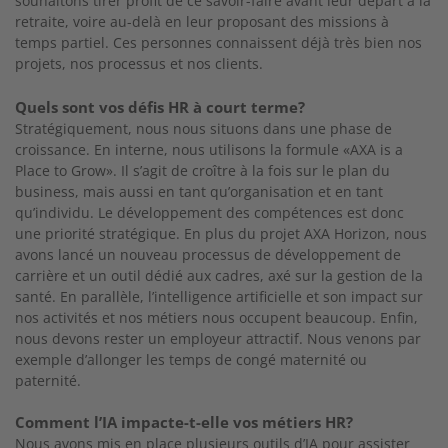
souhaitons tirer profit de ce savoir-faire
avant leur départ à la
retraite, voire au-delà en leur proposant des missions à
temps partiel. Ces personnes connaissent déjà très bien nos
projets, nos processus et nos clients.
Quels sont vos défis HR à court terme?
Stratégiquement, nous nous situons dans une
phase de
croissance. En interne, nous utilisons la formule «AXA is a
Place to Grow». Il s’agit de croître à la fois sur le plan du
business, mais aussi en
tant qu’organisation et en tant
qu’individu. Le développement des compétences est donc
une
priorité stratégique. En plus du projet AXA Horizon, nous
avons lancé un nouveau processus de développement de
carrière et un outil dédié aux
cadres, axé sur la gestion de la
santé. En parallèle, l’intelligence artificielle et son impact sur
nos acti
vités et nos métiers nous occupent beaucoup.
Enfin,
nous devons rester un employeur attractif.
Nous venons par
exemple d’allonger les temps de
congé maternité ou
paternité.
Comment l’IA impacte-t-elle vos métiers HR?
Nous avons mis en place plusieurs outils d’IA pour
assister