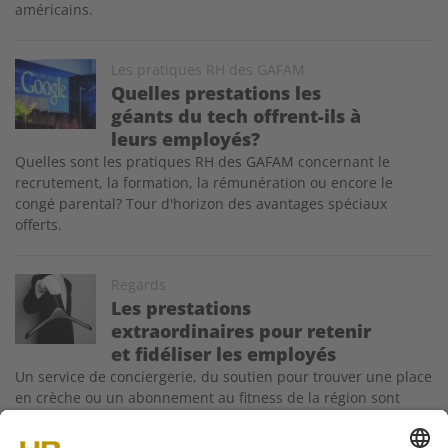
américains.
Image
Les pratiques RH des GAFAM
Quelles prestations les
géants du tech offrent-ils à
leurs employés?
Quelles sont les pratiques RH des GAFAM concernant le
recrutement, la formation, la rémunération ou encore le
congé parental? Tour d'horizon des avantages spéciaux
offerts.
Image
Regards
Les prestations
extraordinaires pour retenir
et fidéliser les employés
Un service de conciergerie, du soutien pour trouver une place
en crèche ou un abonnement au fitness de la région sont
toutes des prestations RH non stratégiques qui permettent de
fidéliser et de retenir les employés. Très souvent