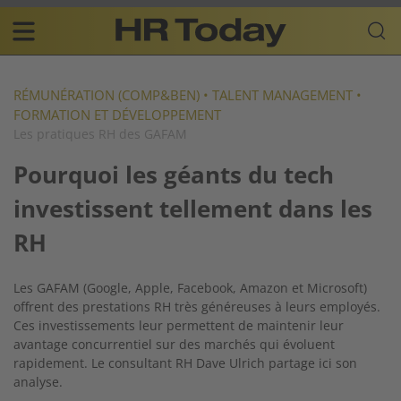
Skip
Business-
to
Plattform
content
für
Main
Human
navigation
Resources
RÉMUNÉRATION (COMP&BEN)
•
TALENT MANAGEMENT
•
FORMATION ET DÉVELOPPEMENT
FR
Les pratiques RH des GAFAM
Pourquoi les géants du tech
investissent tellement dans les
RH
Les GAFAM (Google, Apple, Facebook, Amazon et Microsoft)
offrent des prestations RH très généreuses à leurs employés.
Ces investissements leur permettent de maintenir leur
avantage concurrentiel sur des marchés qui évoluent
rapidement. Le consultant RH Dave Ulrich partage ici son
analyse.