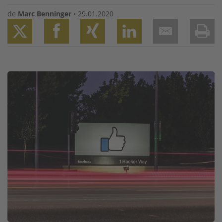
de
Marc Benninger
•
29.01.2020
Twitter
Facebook
XING
LinkedIn
Email
Prin
Image