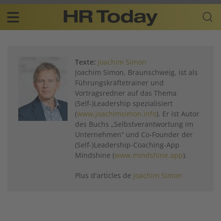
Skip
Business-
to
Plattform
content
für
Main
Human
navigation
Resources
Texte:
Joachim Simon
FR
Joachim Simon, Braunschweig, ist als
Führungskräftetrainer und
Vortragsredner auf das Thema
(Self-)Leadership spezialisiert
(
www.joachimsimon.info
). Er ist Autor
des Buchs „Selbstverantwortung im
Unternehmen“ und Co-Founder der
(Self-)Leadership-Coaching-App
Mindshine (
www.mindshine.app
).
Plus d'articles de
Joachim Simon