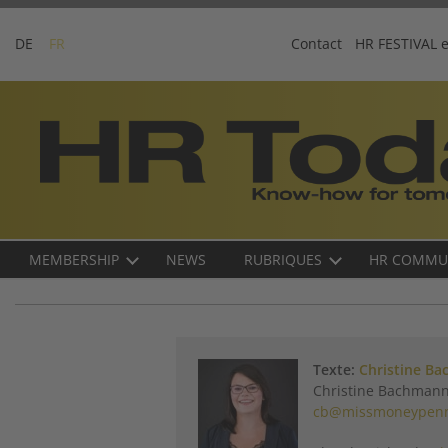
Skip
to
DE
FR
Contact
HR FESTIVAL 
content
Business-
Plattform
für
Human
Resources
Main
MEMBERSHIP
NEWS
RUBRIQUES
HR COMMU
navigation
FR
Texte:
Christine B
Christine Bachmann
cb@missmoneypenn