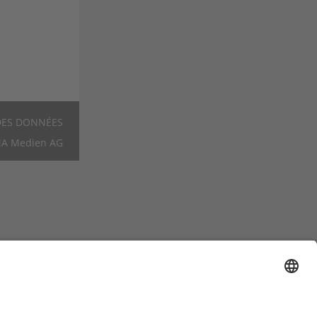
DES DONNÉES
Footer
A Medien AG
FR