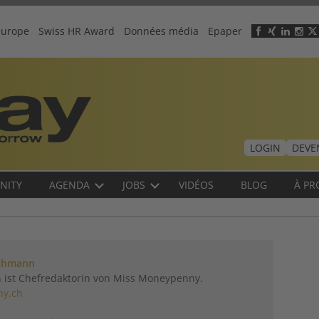
europe
Swiss HR Award
Données média
Epaper
Header
menu
LOGIN
DEVE
NITY
AGENDA
JOBS
VIDÉOS
BLOG
À PR
achmann
 ist Chefredaktorin von Miss Moneypenny.
y.ch