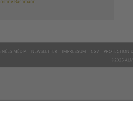
ristine Bachmann
NNÉES MÉDIA
NEWSLETTER
IMPRESSUM
CGV
PROTECTION 
©2025 ALM