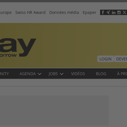
europe
Swiss HR Award
Données média
Epaper
Header
menu
LOGIN
DEVE
NITY
AGENDA
JOBS
VIDÉOS
BLOG
À PR
n