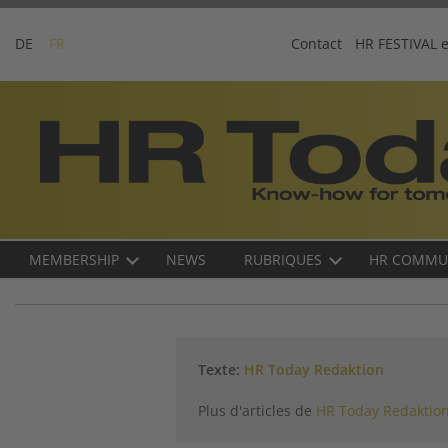
Skip
to
DE
FR
Contact
HR FESTIVAL 
content
Business-
Plattform
für
Human
Resources
Main
MEMBERSHIP
NEWS
RUBRIQUES
HR COMMU
navigation
FR
Texte:
HR Today Redaktion
Plus d'articles de
HR Today Redaktio