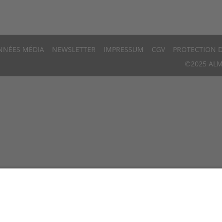
NNÉES MÉDIA
NEWSLETTER
IMPRESSUM
CGV
PROTECTION 
©2025 ALM