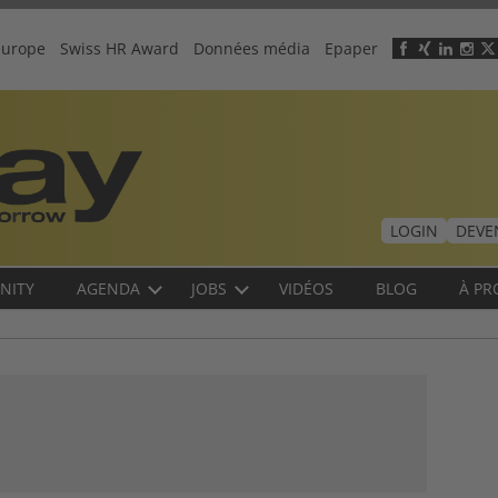
europe
Swiss HR Award
Données média
Epaper
Header
menu
LOGIN
DEVE
NITY
AGENDA
JOBS
VIDÉOS
BLOG
À PR