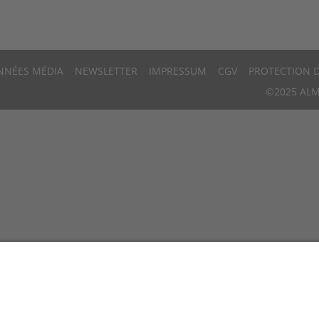
NNÉES MÉDIA
NEWSLETTER
IMPRESSUM
CGV
PROTECTION 
©2025 ALM