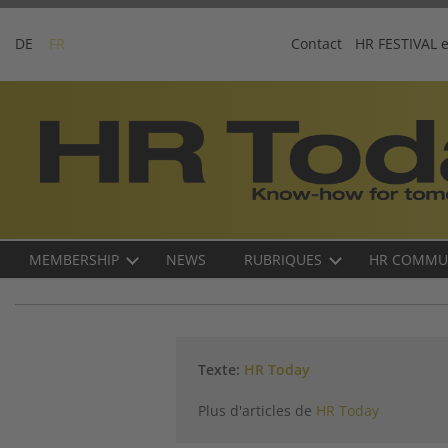
Skip
to
DE
FR
Contact
HR FESTIVAL 
content
Business-
Plattform
für
Human
Resources
Main
MEMBERSHIP
NEWS
RUBRIQUES
HR COMMU
navigation
FR
Texte:
HR Today
Plus d'articles de
HR Today