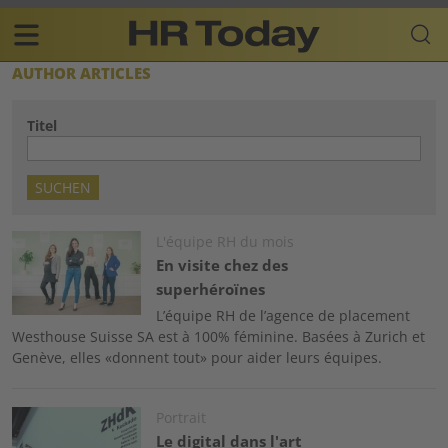
Skip
Business-
to
Plattform
content
für
Main
AUTHOR ARTICLES
Human
navigation
Resources
Titel
FR
Image
L'équipe RH du mois
En visite chez des
superhéroïnes
L’équipe RH de l’agence de placement
Westhouse Suisse SA est à 100% féminine. Basées à Zurich et
Genève, elles «donnent tout» pour aider leurs équipes.
Image
Portrait
Le digital dans l'art