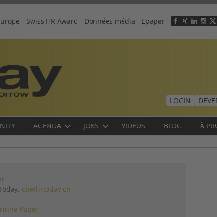
europe
Swiss HR Award
Données média
Epaper
Header
menu
LOGIN
DEVE
NITY
AGENDA
JOBS
VIDÉOS
BLOG
À PR
er
 Today.
cp@hrtoday.ch
rinne Päper