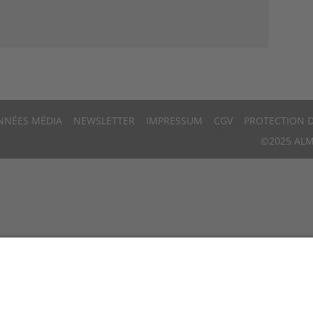
NNÉES MÉDIA
NEWSLETTER
IMPRESSUM
CGV
PROTECTION 
©2025 ALM