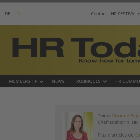
Skip
to
DE
FR
Contact
HR FESTIVAL 
content
Business-
Plattform
für
Human
Resources
Main
MEMBERSHIP
NEWS
RUBRIQUES
HR COMMU
navigation
FR
Texte:
Corinne Päp
Chefredaktorin, HR
Plus d'articles de
Co