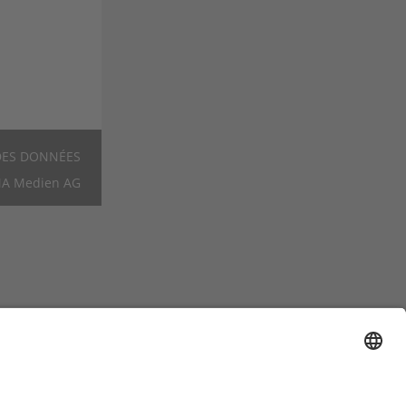
DES DONNÉES
Footer
A Medien AG
FR