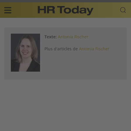
Skip
Business-
to
Plattform
content
für
Main
Human
navigation
Resources
Texte:
Antonia Fischer
FR
Plus d'articles de
Antonia Fischer