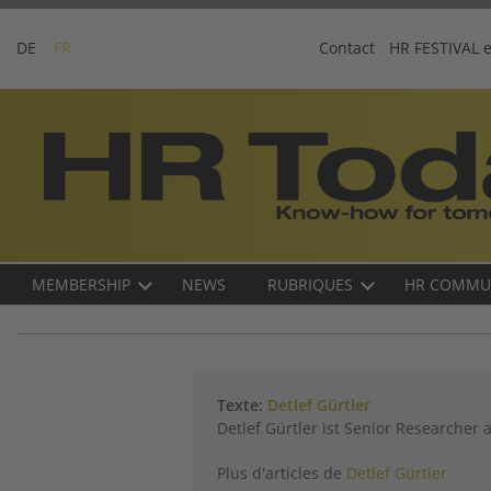
Skip
to
DE
FR
Contact
HR FESTIVAL 
content
Business-
Plattform
für
Human
Resources
Main
MEMBERSHIP
NEWS
RUBRIQUES
HR COMMU
navigation
FR
Texte:
Detlef Gürtler
Detlef Gürtler ist Senior Researcher a
Plus d'articles de
Detlef Gürtler