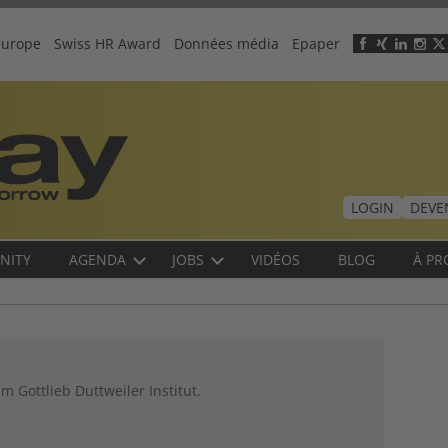
europe
Swiss HR Award
Données média
Epaper
Header
menu
LOGIN
DEVE
NITY
AGENDA
JOBS
VIDÉOS
BLOG
À PR
m Gottlieb Duttweiler Institut.