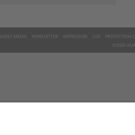
NNÉES MÉDIA
NEWSLETTER
IMPRESSUM
CGV
PROTECTION 
©2025 ALM