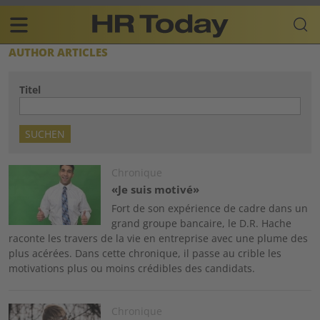
Skip
Business-
to
Plattform
content
für
Main
AUTHOR ARTICLES
Human
navigation
Resources
Titel
FR
Image
Chronique
«Je suis motivé»
Fort de son expérience de cadre dans un
grand groupe bancaire, le D.R. Hache
raconte les travers de la vie en entreprise avec une plume des
plus acérées. Dans cette chronique, il passe au crible les
motivations plus ou moins crédibles des candidats.
Image
Chronique