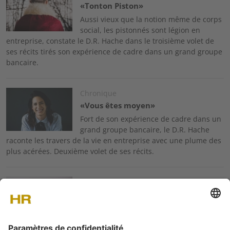
«Tonton Piston»
Aussi vieux que la notion même de corps
social, les pistonnés sont légion en
entreprise, constate le D.R. Hache dans le troisième volet de
ses récits tirés son expérience de cadre dans un grand groupe
bancaire.
Image
Chronique
«Vous êtes moyen»
Fort de son expérience de cadre dans un
grand groupe bancaire, le D.R. Hache
raconte les travers de la vie en entreprise avec une plume des
plus acérées. Deuxième volet de ses récits.
Image
Chronique
«Le super candidat»
Fort de son expérience de cadre dans un
grand groupe bancaire, le D.R. Hache
raconte les travers de la vie en entreprise avec une plume des