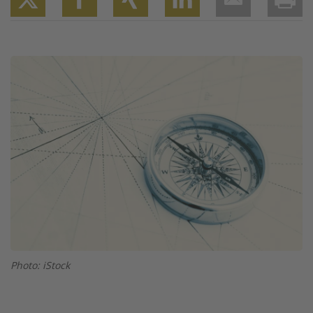
Twitter
Facebook
XING
LinkedIn
Email
Prin
Image
Photo: iStock