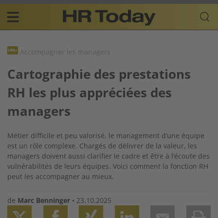
Skip
Business-
to
Plattform
content
für
Main
Human
navigation
Resources
Accompagner les managers
FR
Cartographie des prestations
RH les plus appréciées des
managers
Métier difficile et peu valorisé, le management d’une équipe
est un rôle complexe. Chargés de délivrer de la valeur, les
managers doivent aussi clarifier le cadre et être à l’écoute des
vulnérabilités de leurs équipes. Voici comment la fonction RH
peut les accompagner au mieux.
de
Marc Benninger
•
23.10.2025