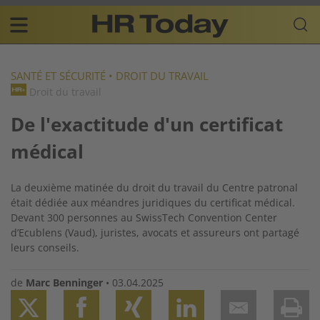
Skip
Business-
to
Plattform
content
für
Main
Human
navigation
Resources
SANTÉ ET SÉCURITÉ
•
DROIT DU TRAVAIL
Droit du travail
FR
De l'exactitude d'un certificat
médical
La deuxième matinée du droit du travail du Centre patronal
était dédiée aux méandres juridiques du certificat médical.
Devant 300 personnes au SwissTech Convention Center
d’Ecublens (Vaud), juristes, avocats et assureurs ont partagé
leurs conseils.
de
Marc Benninger
•
03.04.2025