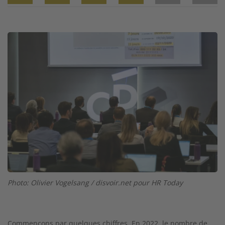
Twitter
Facebook
XING
LinkedIn
Email
Prin
Image
Photo: Olivier Vogelsang / disvoir.net pour HR Today
Commençons par quelques chiffres. En 2022, le nombre de