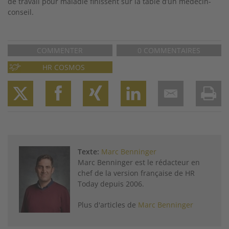
de travail pour maladie finissent sur la table d’un médecin-
conseil.
COMMENTER
0 COMMENTAIRES
HR COSMOS
Twitter
Facebook
XING
LinkedIn
Email
Prin
Texte:
Marc Benninger
Marc Benninger est le rédacteur en
chef de la version française de HR
Today depuis 2006.
Plus d'articles de
Marc Benninger