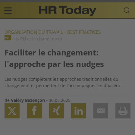
Skip
Business-
to
Plattform
content
für
Main
Human
navigation
Resources
ORGANISATION DU TRAVAIL
•
BEST PRACTICES
Les RH et le changement
FR
Faciliter le changement:
l'approche par les nudges
Les nudges complètent les approches traditionnelles du
changement et permettent de l'accompagner en douceur.
de
Valéry Bezençon
•
30.05.2025
Twitter
Facebook
XING
LinkedIn
Email
Prin