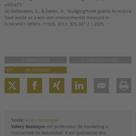
e005473
(6) Kallbekken, S., & Sælen, H.: ‘Nudging’hotel guests to reduce
food waste as a win–win environmental measure in
Economics letters, 119(3), 2013, 325-327
2 | 2025
COMMENTER
0 COMMENTAIRES
HR COSMOS
Twitter
Facebook
XING
LinkedIn
Email
Prin
Texte:
Valéry Bezençon
Valéry Bezençon
est professeur de marketing à
l'Université de Neuchâtel. Il est spécialiste des