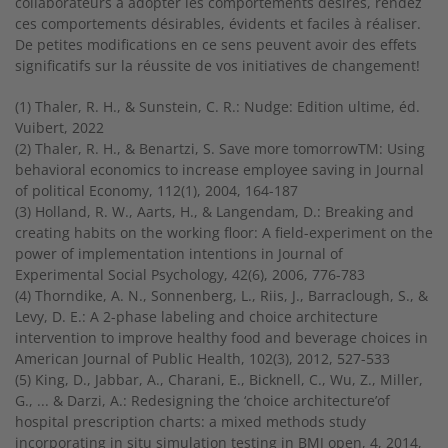
collaborateurs à adopter les comportements désirés, rendez
ces comportements désirables, évidents et faciles à réaliser.
De petites modifications en ce sens peuvent avoir des effets
significatifs sur la réussite de vos initiatives de changement!
(1) Thaler, R. H., & Sunstein, C. R.: Nudge: Edition ultime, éd.
Vuibert, 2022
(2) Thaler, R. H., & Benartzi, S. Save more tomorrowTM: Using
behavioral economics to increase employee saving in Journal
of political Economy, 112(1), 2004, 164-187
(3) Holland, R. W., Aarts, H., & Langendam, D.: Breaking and
creating habits on the working floor: A field-experiment on the
power of implementation intentions in Journal of
Experimental Social Psychology, 42(6), 2006, 776-783
(4) Thorndike, A. N., Sonnenberg, L., Riis, J., Barraclough, S., &
Levy, D. E.: A 2-phase labeling and choice architecture
intervention to improve healthy food and beverage choices in
American Journal of Public Health, 102(3), 2012, 527-533
(5) King, D., Jabbar, A., Charani, E., Bicknell, C., Wu, Z., Miller,
G., ... & Darzi, A.: Redesigning the ‘choice architecture’of
hospital prescription charts: a mixed methods study
incorporating in situ simulation testing in BMJ open, 4, 2014,