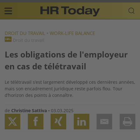
Skip
Business-
to
Plattform
content
für
Main
Human
navigation
Resources
DROIT DU TRAVAIL
•
WORK-LIFE BALANCE
Droit du travail
FR
Les obligations de l'employeur
en cas de télétravail
Le télétravail s’est largement développé ces dernières années,
mais son encadrement juridique reste parfois flou. Tour
d’horizon des points à connaître.
de
Christine Sattiva
•
03.03.2025
Twitter
Facebook
XING
LinkedIn
Email
Prin