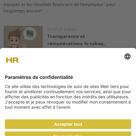
équipes et les résultats financiers de l’employeur; pour
longtemps encore?
Image
Droit et travail
Transparence et
rémunérations: le tabou,
l’interdit et l’obligé
Au pays du secret bancaire, actuellement fort malmené, il
semble qu’il y aurait un point sur lequel il serait encore plus
délicat de lever le voile: la rémunération du travail. Cette
position – ou plutôt cette opposition à la transparence – a-t-
elle un avenir?
Droit et travail
Les nuances du
licenciement avec effet
immédiat
Pour risquer un licenciement avec effet immédiat, le