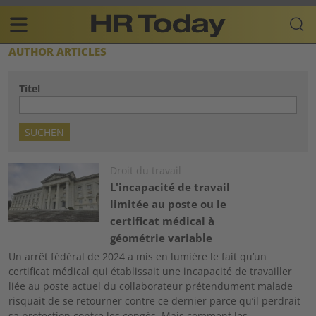
Skip
Business-
to
Plattform
content
für
Main
AUTHOR ARTICLES
Human
navigation
Resources
Titel
FR
Image
Droit du travail
L'incapacité de travail
limitée au poste ou le
certificat médical à
géométrie variable
Un arrêt fédéral de 2024 a mis en lumière le fait qu’un
certificat médical qui établissait une incapacité de travailler
liée au poste actuel du collaborateur prétendument malade
risquait de se retourner contre ce dernier parce qu’il perdrait
sa protection contre les congés. Mais comment les…