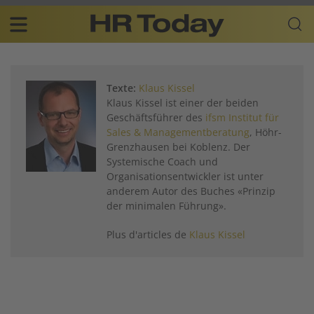
Skip
Business-
to
Plattform
content
für
Main
Human
navigation
Resources
Texte:
Klaus Kissel
FR
Klaus Kissel ist einer der beiden
Geschäftsführer des
ifsm Institut für
Sales & Managementberatung
, Höhr-
Grenzhausen bei Koblenz. Der
Systemische Coach und
Organisationsentwickler ist unter
anderem Autor des Buches «Prinzip
der minimalen Führung».
Plus d'articles de
Klaus Kissel