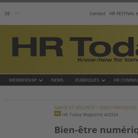
Skip
to
DE
FR
Contact
HR FESTIVAL 
content
Business-
Plattform
für
Human
Resources
Main
MEMBERSHIP
NEWS
RUBRIQUES
HR COMMU
navigation
FR
SANTÉ ET SÉCURITÉ
•
IDÉES PRATIQUES
HR Today Magazine 4/2024
Bien-être numéri