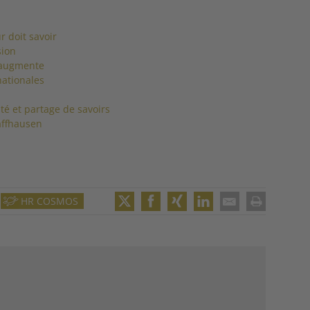
r doit savoir
sion
é augmente
nationales
ité et partage de savoirs
affhausen
HR COSMOS
Twitter
Facebook
XING
LinkedIn
Email
Print