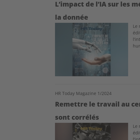
L’impact de l’IA sur les 
la donnée
Image
Le 
édi
l’i
hu
HR Today Magazine 1/2024
Remettre le travail au cen
sont corrélés
Image
Le 
édi
l’i