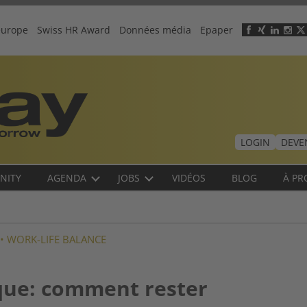
europe
Swiss HR Award
Données média
Epaper
Header
menu
LOGIN
DEVE
NITY
AGENDA
JOBS
VIDÉOS
BLOG
À PR
•
WORK-LIFE BALANCE
que: comment rester