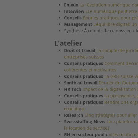
Enjeux
La révolution numérique nou
Interview
«Le numérique peut être
Conseils
Bonnes pratiques pour pr
Management
L’équilibre digital: u
Synthèse À retenir de ce dossier + l
L'atelier
Droit et travail
La complexité jurid
entreprises suisses
Conseils pratiques
Comment décrire
cohérentes et motivantes
Conseils pratiques
La GRH suisse v
Santé au travail
Donner de l’auton
HR Tech
Impact de la digitalisatio
Conseils pratiques
La prévoyance, u
Conseils pratiques
Rendre une orga
coaching»
Research
Cinq stratégies pour aller
Swissstaffing-News
Une plateforme
la location de services
RH en secteur public
«Les relations