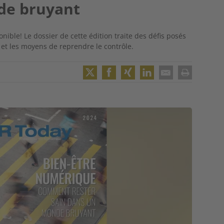
de bruyant
ble! Le dossier de cette édition traite des défis posés
l et les moyens de reprendre le contrôle.
Twitter
Facebook
XING
LinkedIn
Email
Print