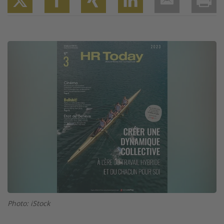
Twitter
Facebook
XING
LinkedIn
Email
Prin
Image
Photo: iStock