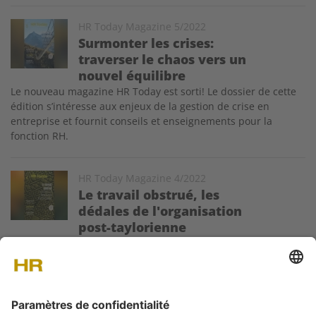
Image
HR Today Magazine 5/2022
Surmonter les crises:
traverser le chaos vers un
nouvel équilibre
Le nouveau magazine HR Today est sorti! Le dossier de cette
édition s’intéresse aux enjeux de la gestion de crise en
entreprise et fournit conseils et enseignements pour la
fonction RH.
Image
HR Today Magazine 4/2022
Le travail obstrué, les
dédales de l'organisation
post-taylorienne
Le nouveau magazine HR Today est sorti! Le dossier de cette
édition traite des obstacles organisationnels qui empêchent
de faire du travail de qualité et des méthodes pour s’en
affranchir.