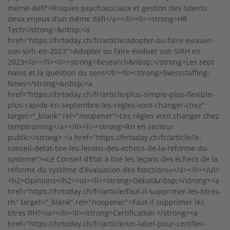
meme-defi">Risques psychosociaux et gestion des talents:
deux enjeux d’un même défi</a></li><li><strong>HR
Tech</strong>&nbsp;<a
href="https://hrtoday.ch/fr/article/adopter-ou-faire-evoluer-
son-sirh-en-2023">Adopter ou faire évoluer son SIRH en
2023</a></li><li><strong>Research&nbsp;</strong>Les sept
nains et la question du sens</li><li><strong>Swissstaffing-
News</strong>&nbsp;<a
href="https://hrtoday.ch/fr/article/plus-simple-plus-flexible-
plus-rapide-en-septembre-les-regles-vont-changer-chez"
target="_blank" rel="noopener">Les règles vont changer chez
temptraining</a></li><li><strong>RH en secteur
public</strong> <a href="https://hrtoday.ch/fr/article/le-
conseil-detat-tire-les-lecons-des-echecs-de-la-reforme-du-
systeme">«Le Conseil d’Etat a tiré les leçons des échecs de la
réforme du système d’évaluation des fonctions»</a></li></ul>
<h2>Opinions</h2><ul><li><strong>Débat&nbsp;</strong><a
href="https://hrtoday.ch/fr/article/faut-il-supprimer-les-titres-
rh" target="_blank" rel="noopener">Faut-il supprimer les
titres RH?</a></li><li><strong>Certification </strong><a
href="https://hrtoday.ch/fr/article/un-label-pour-certifier-