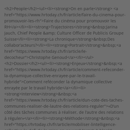
<h2>People</h2><ul><li><strong>On en parle</strong> <a
href="https://www.hrtoday.ch/fr/article/faire-du-cinema-pour-
promouvoir-les-rh">Faire du cinéma pour promouvoir les
RH</a></li><li><strong>Trajectoires</strong>&nbsp;Jarina
Jauch, Chief People &amp; Culture Officer de Publicis Groupe
Suisse</li><li><strong>La chronique</strong>&nbsp;Des
collabor’acteurs?</li><li><strong>Portrait</strong>&nbsp;<a
href="https://www.hrtoday.ch/fr/article/le-
decocheur">Christophe Genoud</a></li></ul>
<h2>Dossier</h2><ul><li><strong>Enjeux</strong>&nbsp;<a
href="https://www.hrtoday.ch/fr/article/comment-refeconder-
la-dynamique-collective-enrayee-par-le-travail-
hybride">Comment reféconder la dynamique collective
enrayée par le travail hybride</a></li><li>
<strong>Interview</strong>&nbsp;<a
href="https://www.hrtoday.ch/fr/article/dun-cote-des-taches-
communes-realiser-de-lautre-des-relations-reguler">«D’un
côté des tâches communes à réaliser, de l’autre des relations
à réguler»</a></li><li><strong>Méthode</strong>&nbsp;<a
href="https://hrtoday.ch/fr/article/mobiliser-lintelligence-