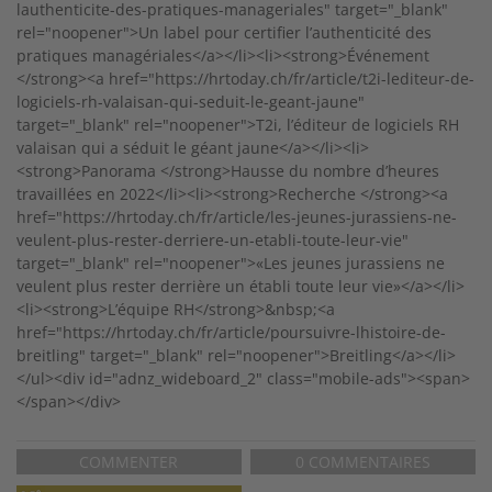
lauthenticite-des-pratiques-manageriales" target="_blank"
rel="noopener">Un label pour certifier l’authenticité des
pratiques managériales</a></li><li><strong>Événement
</strong><a href="https://hrtoday.ch/fr/article/t2i-lediteur-de-
logiciels-rh-valaisan-qui-seduit-le-geant-jaune"
target="_blank" rel="noopener">T2i, l’éditeur de logiciels RH
valaisan qui a séduit le géant jaune</a></li><li>
<strong>Panorama </strong>Hausse du nombre d’heures
travaillées en 2022</li><li><strong>Recherche </strong><a
href="https://hrtoday.ch/fr/article/les-jeunes-jurassiens-ne-
veulent-plus-rester-derriere-un-etabli-toute-leur-vie"
target="_blank" rel="noopener">«Les jeunes jurassiens ne
veulent plus rester derrière un établi toute leur vie»</a></li>
<li><strong>L’équipe RH</strong>&nbsp;<a
href="https://hrtoday.ch/fr/article/poursuivre-lhistoire-de-
breitling" target="_blank" rel="noopener">Breitling</a></li>
</ul><div id="adnz_wideboard_2" class="mobile-ads"><span>
</span></div>
COMMENTER
0 COMMENTAIRES