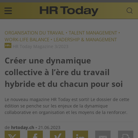
Skip
Business-
to
Plattform
content
für
Main
Human
navigation
Resources
ORGANISATION DU TRAVAIL
•
TALENT MANAGEMENT
•
WORK-LIFE BALANCE
•
LEADERSHIP & MANAGEMENT
FR
HR Today Magazine 3/2023
Créer une dynamique
collective à l’ère du travail
hybride et du chacun pour soi
Le nouveau magazine HR Today est sorti! Le dossier de cette
édition se penche sur les enjeux de la dynamique
collaborative en organisation et les moyens de la renforcer.
de
hrtoday.ch
•
21.06.2023