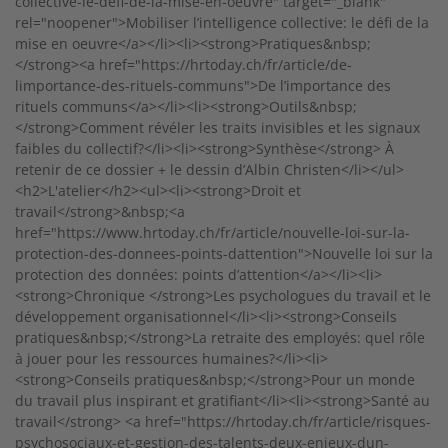
collective-le-defi-de-la-mise-en-oeuvre" target="_blank"
rel="noopener">Mobiliser l’intelligence collective: le défi de la
mise en oeuvre</a></li><li><strong>Pratiques&nbsp;
</strong><a href="https://hrtoday.ch/fr/article/de-
limportance-des-rituels-communs">De l’importance des
rituels communs</a></li><li><strong>Outils&nbsp;
</strong>Comment révéler les traits invisibles et les signaux
faibles du collectif?</li><li><strong>Synthèse</strong> À
retenir de ce dossier + le dessin d’Albin Christen</li></ul>
<h2>L'atelier</h2><ul><li><strong>Droit et
travail</strong>&nbsp;<a
href="https://www.hrtoday.ch/fr/article/nouvelle-loi-sur-la-
protection-des-donnees-points-dattention">Nouvelle loi sur la
protection des données: points d’attention</a></li><li>
<strong>Chronique </strong>Les psychologues du travail et le
développement organisationnel</li><li><strong>Conseils
pratiques&nbsp;</strong>La retraite des employés: quel rôle
à jouer pour les ressources humaines?</li><li>
<strong>Conseils pratiques&nbsp;</strong>Pour un monde
du travail plus inspirant et gratifiant</li><li><strong>Santé au
travail</strong> <a href="https://hrtoday.ch/fr/article/risques-
psychosociaux-et-gestion-des-talents-deux-enjeux-dun-