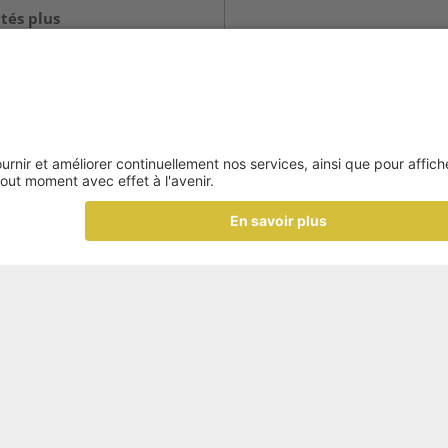
tés plus
s»
2026, Valérie Brunel explique
nts de l’économie régénérative
mplique pour bâtir des
r.
 en
renante, Séverine Besson
prentissage continu en
tervention à l’Agora de la
cellence
 croissance