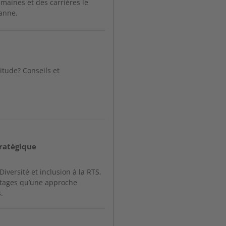
aines et des carrières le
sanne.
itude? Conseils et
tratégique
versité et inclusion à la RTS,
ntages qu’une approche
.