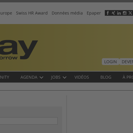
europe
Swiss HR Award
Données média
Epaper
Header
menu
LOGIN
DEVE
NITY
AGENDA
JOBS
VIDÉOS
BLOG
À PR