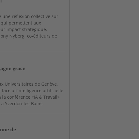
i
 une réflexion collective sur
s qui permettent aux
ur impact stratégique.
hony Nyberg, co-éditeurs de
 gagné grâce
x Universitaires de Genève,
ace à l’intelligence artificielle
à la conférence «IA & Travail»,
n à Yverdon-les-Bains.
enne de