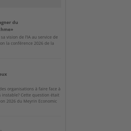
gagner du
ythme»
a vision de l’IA au service de
asion la conférence 2026 de la
eux
es organisations à faire face à
instable? Cette question était
tion 2026 du Meyrin Economic