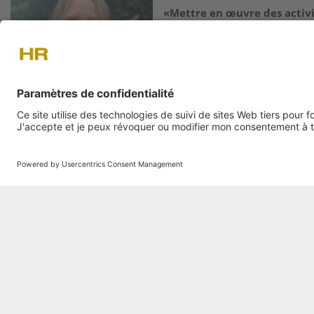
«Mettre en œuvre des activi
soutenables et plus robuste
Invitée des Rencontres Horizon 
dans cet entretien les fondeme
et les transformations qu’elle i
organisations capables de dure
Image
Interview
«Apprendre, c’est se mettre
mouvement»
Spécialiste de l’entreprise app
revient sur les ressorts de l’ap
organisation, en amont de son in
formation du 19 mars prochain.
Image
On en parle
«Efficacité numérique et ex
analogique sont la clé d'une