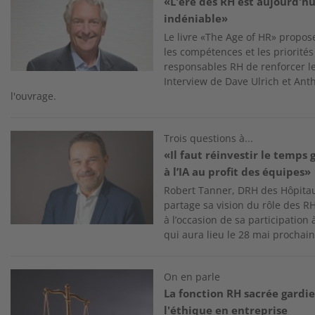
«L'ère des RH est aujourd'hu
indéniable»
Le livre «The Age of HR» propose
les compétences et les priorité
responsables RH de renforcer le
Interview de Dave Ulrich et Ant
l'ouvrage.
Image
Trois questions à...
«Il faut réinvestir le temps
à l’IA au profit des équipes»
Robert Tanner, DRH des Hôpitau
partage sa vision du rôle des RH f
à l’occasion de sa participation 
qui aura lieu le 28 mai prochai
Image
On en parle
La fonction RH sacrée gardi
l'éthique en entreprise