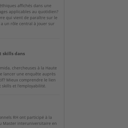
éthiques affichés dans une
rages applicables au quotidien?
re qui vient de paraître sur le
 a un rôle central à jouer sur
 skills dans
amida, chercheuses à la Haute
 de lancer une enquête auprès
tif? Mieux comprendre le lien
kills et l’employabilité.
onnels RH ont participé à la
 Master interuniversitaire en